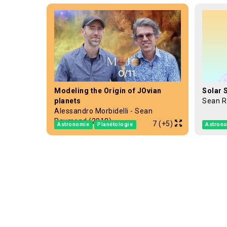
Modeling the Origin of JOvian
Solar 
planets
Sean R
Alessandro Morbidelli - Sean
Raymond (2018)
7 (+5)
Astronomie
Planétologie
Astron