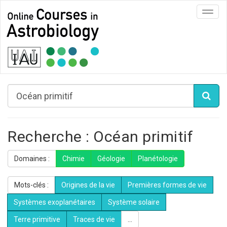
Toggl
navig
Recherche : Océan primitif
Domaines :
Chimie
Géologie
Planétologie
Mots-clés :
Origines de la vie
Premières formes de vie
Systèmes exoplanétaires
Système solaire
Terre primitive
Traces de vie
...