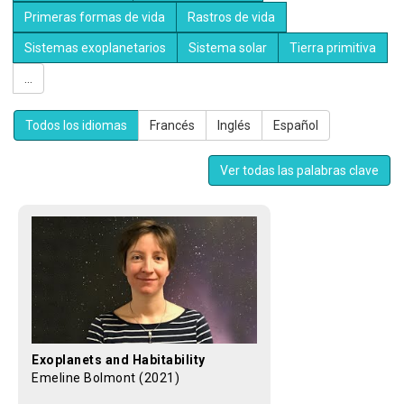
Primeras formas de vida
Rastros de vida
Sistemas exoplanetarios
Sistema solar
Tierra primitiva
...
Todos los idiomas
Francés
Inglés
Español
Ver todas las palabras clave
Exoplanets and Habitability
Emeline Bolmont (2021)