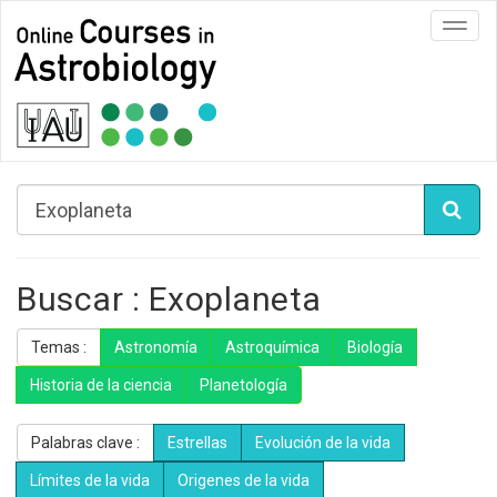
Toggl
navig
Buscar : Exoplaneta
Temas :
Astronomía
Astroquímica
Biología
Historia de la ciencia
Planetología
Palabras clave :
Estrellas
Evolución de la vida
Límites de la vida
Origenes de la vida